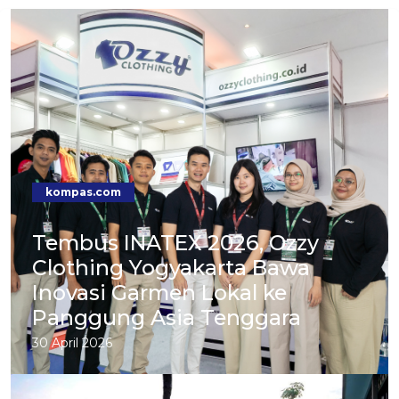
kompas.com
Tembus INATEX 2026, Ozzy
Clothing Yogyakarta Bawa
Inovasi Garmen Lokal ke
Panggung Asia Tenggara
30 April 2026