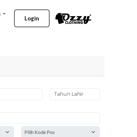
n
Login