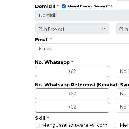
Domisili
*
Alamat Domisili Sesuai KTP
Email
*
No. Whatsapp
*
+62
No. Whatsapp Referensi (Kerabat, Sa
+62
+62
Skill
*
Menguasai software Wilcom
Men