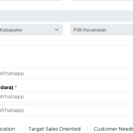
udara)
*
cation
Target Sales Oriented
Customer Need