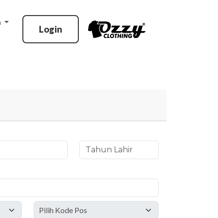
n
Login