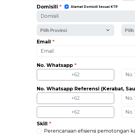
Domisili
*
Alamat Domisili Sesuai KTP
Email
*
No. Whatsapp
*
+62
No. Whatsapp Referensi (Kerabat, Sa
+62
+62
Skill
*
Perencanaan efisiensi pemotongan k