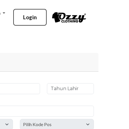
n
Login