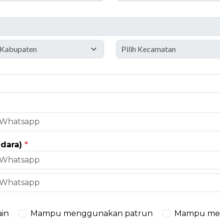
udara)
*
ain
Mampu menggunakan patrun
Mampu mem