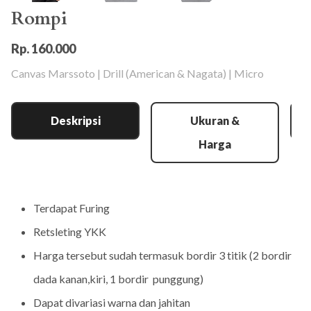
Rompi
Rp. 160.000
Canvas Marssoto | Drill (American & Nagata) | Micro
Deskripsi
Ukuran &
Harga
Terdapat Furing
Retsleting YKK
Harga tersebut sudah termasuk bordir 3 titik (2 bordir
dada kanan,kiri, 1 bordir punggung)
Dapat divariasi warna dan jahitan