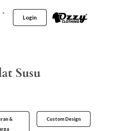
n
Login
lat Susu
ran &
Custom Design
arga