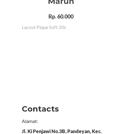
Marun
Rp. 60.000
Lacost Pique Soft 20s
Contacts
Alamat:
Jl. Ki Penjawi No.3B, Pandeyan, Kec.