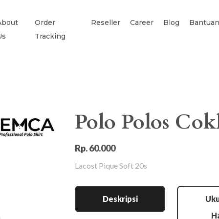
About
Order
Reseller
Career
Blog
Bantua
Us
Tracking
Polo Polos Cok
Rp. 60.000
Lacost Pique Soft 20s
Deskripsi
Uku
H