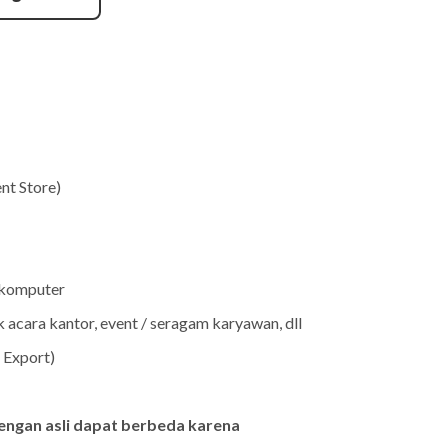
nt Store)
 komputer
acara kantor, event / seragam karyawan, dll
 Export)
engan asli dapat berbeda karena