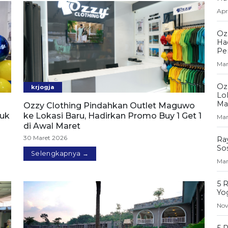
Apr
Oz
Ha
Pe
Mar
Oz
krjogja
Lo
Ma
Ozzy Clothing Pindahkan Outlet Maguwo
tuk
ke Lokasi Baru, Hadirkan Promo Buy 1 Get 1
Mar
di Awal Maret
30 Maret 2026
Ra
So
Selengkapnya →
Mar
5 
Yog
Nov
5 