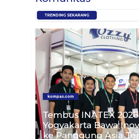
TRENDING SEKARANG
kompas.com
Tembus INATEX 2026,
Yogyakarta Bawa Inov
ke Panggung Asia Te