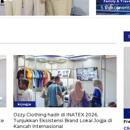
Family & Trav
5 Rekomendas
krjogja
Ozzy Clothing hadir di INATEX 2026,
ke
Tunjukkan Eksistensi Brand Lokal Jogja di
Fr
Kancah Internasional
Cl