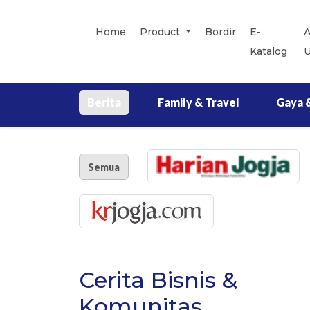
Home
Product
Bordir
E-
Katalog
Berita
Family & Travel
Gaya 
Semua
Cerita Bisnis &
Komunitas