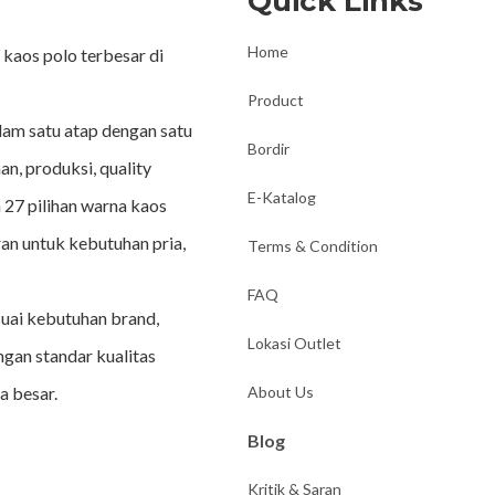
Quick Links
Home
kaos polo terbesar di
Product
lam satu atap dengan satu
Bordir
an, produksi, quality
E-Katalog
 27 pilihan warna kaos
an untuk kebutuhan pria,
Terms & Condition
FAQ
suai kebutuhan brand,
Lokasi Outlet
ngan standar kualitas
a besar.
About Us
Blog
Kritik & Saran