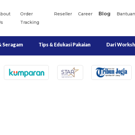
Blog
About
Order
Reseller
Career
Bantua
Us
Tracking
& Seragam
Tips & Edukasi Pakaian
Dari Works