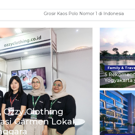
Grosir Kaos Polo Nomor 1 di Indonesia
Family & Trav
5 Rekomenda
Yogyakarta y
 Ozzy Clothing
asi Garmen Lokal
nggara