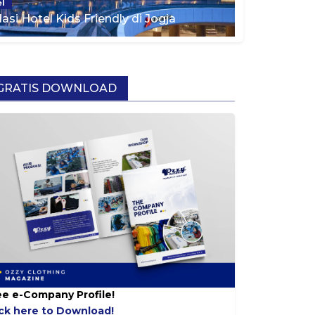
el
i Hotel Kids Friendly di Jogja
GRATIS DOWNLOAD
ee e-Company Profile!
ick here to Download!