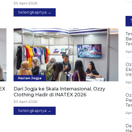
30 April 2026
Selengkapnya →
Te
Ba
Te
Apr
Oz
Eks
In
Harian Jogja
Apr
TEX
Dari Jogja ke Skala Internasional, Ozzy
Clothing Hadir di INATEX 2026
Oz
Pa
30 April 2026
Te
Selengkapnya →
Apr
Dar
Ha